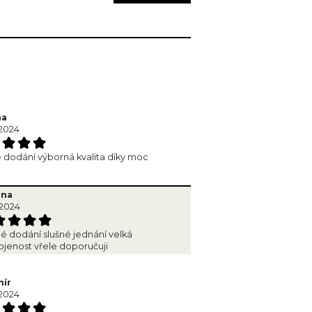
na
2024
 dodání výborná kvalita díky moc
ena
.2024
é dodání slušné jednání velká
jenost vřele doporučuji
mír
2024