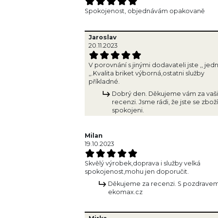
Spokojenost, objednávám opakovaně
Jaroslav
20.11.2023
V porovnání s jinými dodavateli jste ,, jed
,,.Kvalita briket výborná,ostatni služby
příkladné.
Dobrý den. Děkujeme vám za vaši
recenzi. Jsme rádi, že jste se zbo
spokojeni.
Milan
19.10.2023
Skvělý výrobek,doprava i služby velká
spokojenost,mohu jen doporučit.
Děkujeme za recenzi. S pozdrave
ekomax.cz