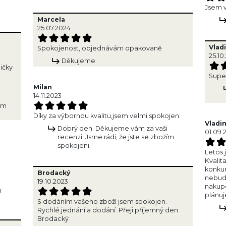
Jsem v
Marcela
25.07.2024
Vlad
Spokojenost, objednávám opakovaně
25.10
Děkujeme.
ničky
Super
Milan
14.11.2023
žím
Díky za výbornou kvalitu,jsem velmi spokojen.
Vladi
Dobrý den. Děkujeme vám za vaši
01.09.
recenzi. Jsme rádi, že jste se zbožím
spokojeni.
Letos 
Kvalit
konkur
Brodacký
nebud
19.10.2023
nakupo
m
plánuj
S dodáním vašeho zboží jsem spokojen.
Rychlé jednání a dodání. Přeji příjemný den
Brodacký