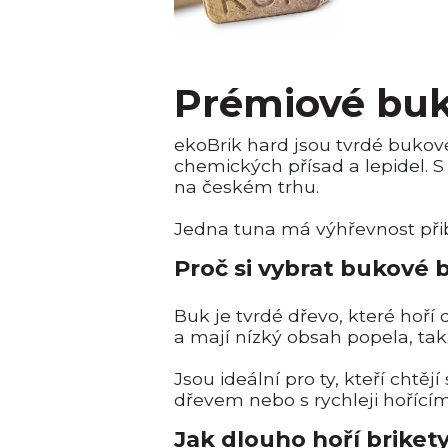
Prémiové buk
ekoBrik hard jsou tvrdé bukové
chemických přísad a lepidel. S
na českém trhu.
Jedna tuna má výhřevnost při
Proč si vybrat bukové b
Buk je tvrdé dřevo, které hoří
a mají nízký obsah popela, tak
Jsou ideální pro ty, kteří chtě
dřevem nebo s rychleji hořící
Jak dlouho hoří briket