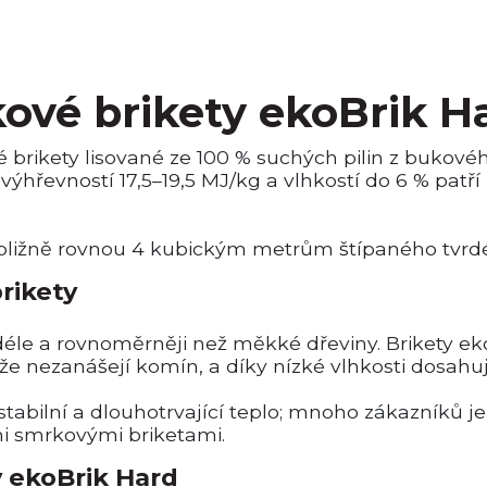
ové brikety ekoBrik H
 brikety lisované ze 100 % suchých pilin z bukovéh
 výhřevností 17,5–19,5 MJ/kg a vlhkostí do 6 % pat
bližně rovnou 4 kubickým metrům štípaného tvrd
rikety
 déle a rovnoměrněji než měkké dřeviny. Brikety e
že nezanášejí komín, a díky nízké vlhkosti dosahuj
jí stabilní a dlouhotrvající teplo; mnoho zákazníků
mi smrkovými briketami.
y ekoBrik Hard