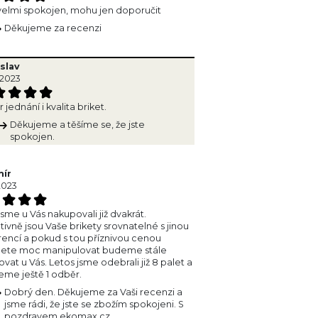
elmi spokojen, mohu jen doporučit
Děkujeme za recenzi
islav
.2023
 jednání i kvalita briket.
Děkujeme a těšíme se, že jste
spokojen.
mír
2023
jsme u Vás nakupovali již dvakrát.
ativně jsou Vaše brikety srovnatelné s jinou
encí a pokud s tou příznivou cenou
ete moc manipulovat budeme stále
vat u Vás. Letos jsme odebrali již 8 palet a
eme ještě 1 odběr.
Dobrý den. Děkujeme za Vaši recenzi a
jsme rádi, že jste se zbožím spokojeni. S
pozdravem ekomax.cz