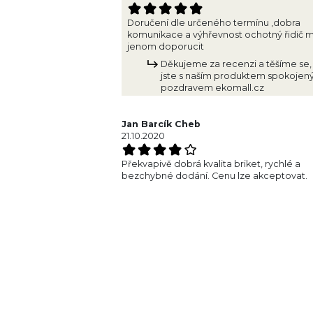
Doručení dle určeného termínu ,dobra
komunikace a výhřevnost ochotný řidič 
jenom doporucit
Děkujeme za recenzi a těšíme se,
jste s naším produktem spokojený
pozdravem ekomall.cz
Jan Barcík Cheb
21.10.2020
Překvapivě dobrá kvalita briket, rychlé a
bezchybné dodání. Cenu lze akceptovat.