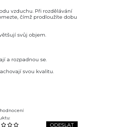
ívodu vzduchu. Při rozdělávání
 omezte, čímž prodloužíte dobu
většují svůj objem.
ají a rozpadnou se.
achovají svou kvalitu.
 hodnocení
uktu:
ODESLAT