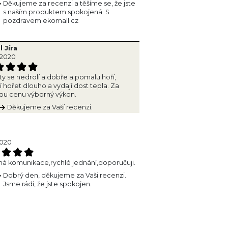
Děkujeme za recenzi a těšíme se, že jste
s naším produktem spokojená. S
pozdravem ekomall.cz
 Jíra
.2020
ty se nedrolí a dobře a pomalu hoří,
í hořet dlouho a vydají dost tepla. Za
ou cenu výborný výkon.
Děkujeme za Vaší recenzi.
2020
á komunikace,rychlé jednání,doporučuji.
Dobrý den, děkujeme za Vaši recenzi.
Jsme rádi, že jste spokojen.