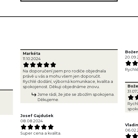
Bože
Markéta
20.09.
11.10.2024
Rychlé
Na doporučení jsem pro rodiče objednala
právě u vás a mohu všem jen doporučit.
Rychlé dodání, výborná komunikace, kvalita a
Bož
spokojenost. Děkuji objednáme znovu.
31.07
Jsme rádi, že jste se zbožím spokojena.
Děkujeme.
Rychl
spoko
Josef Gajdušek
08.08.2024
Vladi
06.02.
Super cena a kvalita.