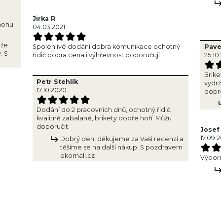
Jirka R
mohu
04.03.2021
 že
Spolehlivé dodání dobra komunikace ochotný
Pavel
. S
řidič dobra cena i výhřevnost doporučuji
25.10
Brike
Petr Stehlík
vydrž
17.10.2020
dobr
Dodání do 2 pracovních dnů, ochotný řidič,
kvalitně zabalané, brikety dobře hoří. Můžu
doporučit.
Josef
17.09.
Dobrý den, děkujeme za Vaši recenzi a
těšíme se na další nákup. S pozdravem
ekomall.cz
Výborn