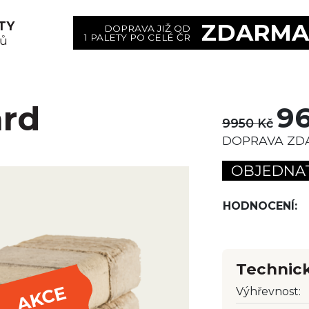
TY
ZDARM
DOPRAVA JIŽ OD
1 PALETY PO CELÉ ČR
sů
rd
9
9950 Kč
DOPRAVA ZD
OBJEDNA
HODNOCENÍ:
Technic
AKCE
Výhřevnost: