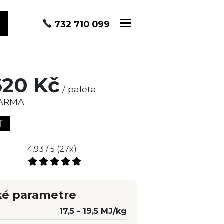
A
732 710 099
620 Kč
/ paleta
ARMA
T
4,93 / 5
(
27
x)
ké parametre
17,5 - 19,5 MJ/kg