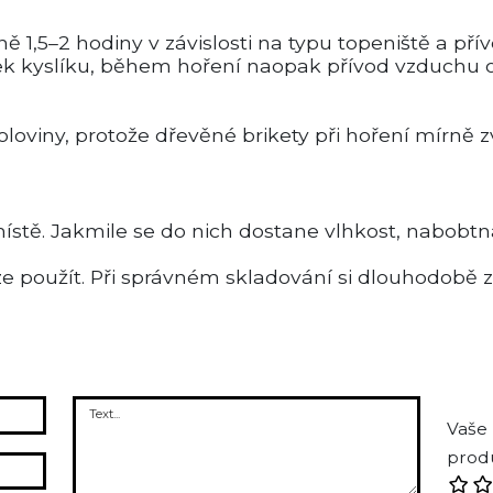
ně 1,5–2 hodiny v závislosti na typu topeniště a př
tatek kyslíku, během hoření naopak přívod vzduchu
oloviny, protože dřevěné brikety při hoření mírně z
ístě. Jakmile se do nich dostane vlhkost, nabobtn
ze použít. Při správném skladování si dlouhodobě z
Vaše
prod