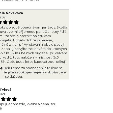
ela Novakova
.2021
roky po sobě objednávám jen tady. Skvělá
va s velmi příjemnou paní. Ochotný řidič,
mu za těžko postrčit paletu kam
bujete. Brigety dobře zabalené,
álně z nich při vyndávání z obalu padají
y. Zapalují se výborně, dávám do krbových
 3 ks + 2 ks uhelných briget a i při velkém
, vydrží toto naložení v místnosti 5x5
5 h. Opět budu letos kupovat zde, děkuji.
Děkujeme za hodnocení a těšíme se,
že jste s spokojen nejen se zbožím, ale
i se službou.
Tylová
2021
kupuji jenom zde, kvalita a cena jsou
ší