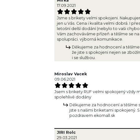
Mirka
17.09.2021
Jsme s brikety velmi spokojeni. Nakupuj
jen u Vás. Cena i kvalita velmi dobrá. I pře
letošní delší dodání (nebylo to vaši chybo
Vám zachováváme přízeň a těšíme se na 
spolupráci. výborná komunikace.
Děkujeme za hodnocení a těšíme 
že jste s spokojeni nejen se zboží
i se službou.
Miroslav Vacek
09.06.2021
Jsem s brikety RUF velmi spokojený vždy mi
spolehlivě dodány
Dékujeme za hodnocení a těšíme s
jste s našimi briketami spokojený. S
pozdravem ekomall.sk
JIRI Rolc
29.03.2021