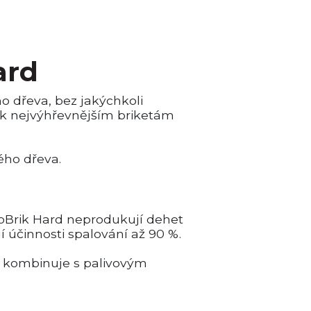
ard
o dřeva, bez jakýchkoli
ří k nejvýhřevnějším briketám
ého dřeva.
koBrik Hard neprodukují dehet
í účinnosti spalování až 90 %.
 je kombinuje s palivovým