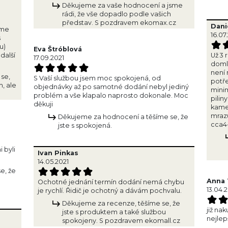
Děkujeme za vaše hodnocení a jsme
rádi, že vše dopadlo podle vašich
představ. S pozdravem ekomax.cz
Dani
eme
16.07
s
u)
Eva Štróblová
další
Už 3 
17.09.2021
domlu
není 
se,
S Vaší službou jsem moc spokojená, od
potře
m, ale
objednávky až po samotné dodání nebyl jediný
minim
problém a vše klapalo naprosto dokonale. Moc
pilin
děkuji
kamen
mrazu
Děkujeme za hodnocení a těšíme se, že
cca4-
jste s spokojená.
 byli
Ivan Pinkas
14.05.2021
e, že
Anna 
Ochotné jednání termín dodání nemá chybu
13.04.
je rychlí. Řidič je ochotný a dávám pochvalu.
Děkujeme za recenze, těšíme se, že
již na
jste s produktem a také službou
nejlep
spokojeny. S pozdravem ekomall.cz