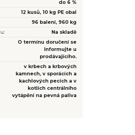
do 6 %
12 kusů, 10 kg PE obal
96 balení, 960 kg
u:
Na skladě
:
O termínu doručení se
informujte u
prodávajícího.
v krbech a krbových
kamnech, v sporácích a
kachlových pecích a v
kotlích centrálního
vytápění na pevná paliva