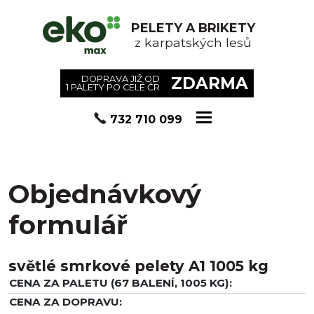
PELETY A BRIKETY
z karpatských lesů
ZDARMA
DOPRAVA JIŽ OD
1 PALETY PO CELÉ ČR
732 710 099
Objednávkový
formulář
světlé smrkové pelety A1 1005 kg
CENA ZA PALETU (67 BALENÍ, 1005 KG):
CENA ZA DOPRAVU: