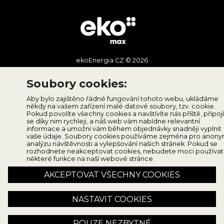
ekoEnergia CZ © 2026
Doprava
Soubory cookies:
O nás
Aby bylo zajištěno řádné fungování tohoto webu, ukládáme
Blog
někdy na vašem zařízení malé datové soubory, tzv. cookie.
Pokud povolíte všechny cookies a navštívíte nás příště, připoj
Nejčastější dotazy
se díky nim rychleji, a náš web vám nabídne relevantní
informace a umožní vám během objednávky snadněji vyplnit
Kontakt
vaše údaje. Soubory cookies používáme zejména pro anony
Všeobecné obchodní podmínky
analýzu návštěvnosti a vylepšování našich stránek. Pokud se
rozhodnete neakceptovat cookies, nebudete moci používat
Formulář pro odstoupení od smlouvy
některé funkce na naší webové stránce.
Reklamační formulář
AKCEPTOVAT VŠECHNY COOKIES
Ochrana osobních údajů
Návody na použití
NASTAVIT COOKIES
POUZE NEZBYTNÉ