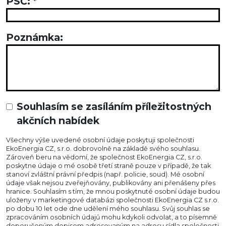
PSČ:
*
Poznámka:
Souhlasím se zasíláním příležitostných
akčních nabídek
Všechny výše uvedené osobní údaje poskytuji společnosti
EkoEnergia CZ, s.r.o. dobrovolně na základě svého souhlasu.
Zároveň beru na vědomí, že společnost EkoEnergia CZ, s.r.o.
poskytne údaje o mé osobě třetí straně pouze v případě, že tak
stanoví zvláštní právní předpis (např. policie, soud). Mé osobní
údaje však nejsou zveřejňovány, publikovány ani přenášeny přes
hranice. Souhlasím s tím, že mnou poskytnuté osobní údaje budou
uloženy v marketingové databázi společnosti EkoEnergia CZ s.r.o.
po dobu 10 let ode dne udělení mého souhlasu. Svůj souhlas se
zpracováním osobních údajů mohu kdykoli odvolat, a to písemně
doporučeným dopisem adresovaným na adresu sídla společnosti