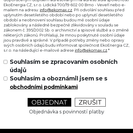
EkoEnergia CZ, s.r.o. Lidická 700/19 602 00 Brno - Veveří nebo e-
mailem na adresu:
info@ekomax.cz
. Při odvolání souhlasu před
uplynutím desetiletého období nebo po uplynutí desetiletého
období a neobnovení souhlasu budou mé osobní údaje
zablokovány a následně bezpečně zlikvidovány v souladu se
zákonem č. 395/2002 Sb. o archivnictví a spisové službě a o změně
některých zákonů. Prohlašuji, že mnou poskytnuté osobní údaje
jsou pravdivé a správné. V případě potřeby změny nebo opravy
svých osobních údajů budu informovat společnost EkoEnergia CZ,
s.r.o. na následující e-mailové adrese
info@ekomax.cz
.*
Souhlasím se zpracovaním osobních
údajů
Souhlasím a oboznámil jsem se s
obchodními podmínkami
ZRUŠIT
Objednávka s povinností platby